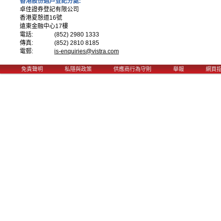
香港股份過戶登記分處:
卓佳證券登記有限公司
香港夏慤道16號
遠東金融中心17樓
電話:
(852) 2980 1333
傳真:
(852) 2810 8185
電郵:
is-enquiries@vistra.com
Main menu
免責聲明
私隱與政策
供應商行為守則
舉報
網頁
Skip to primary content
Skip to secondary content