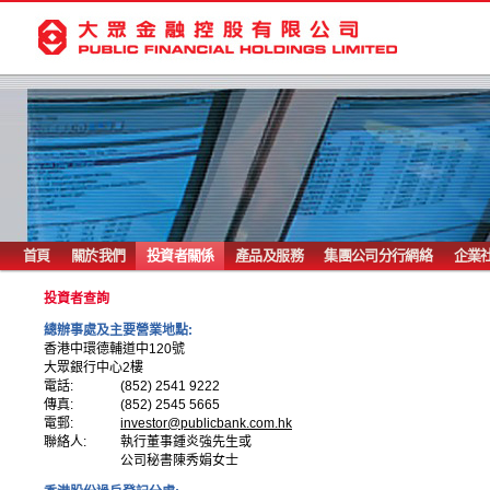
首頁
關於我們
投資者關係
產品及服務
集團公司分行網絡
企業
投資者查詢
總辦事處及主要營業地點:
香港中環德輔道中120號
大眾銀行中心2樓
電話:
(852) 2541 9222
傳真:
(852) 2545 5665
電郵:
investor@publicbank.com.hk
聯絡人:
執行董事鍾炎強先生或
公司秘書陳秀娟女士