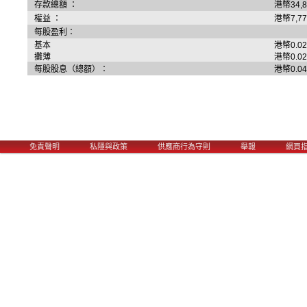
存款總額 ：
港幣34,
權益 ：
港幣7,7
每股盈利：
基本
港幣0.0
攤薄
港幣0.0
每股股息（總額）：
港幣0.0
Main menu
免責聲明
私隱與政策
供應商行為守則
舉報
網頁
Skip to primary content
Skip to secondary content