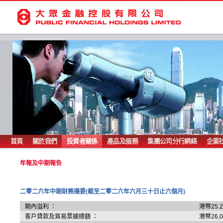
首頁
關於我們
投資者關係
產品及服務
集團公司分行網絡
企業
年報及中期報告
二零二六年中期財務撮要(截至二零二六年六月三十日止六個月)
期內溢利 ：
港幣25.
客戶貸款及貿易票據總額 ：
港幣26,